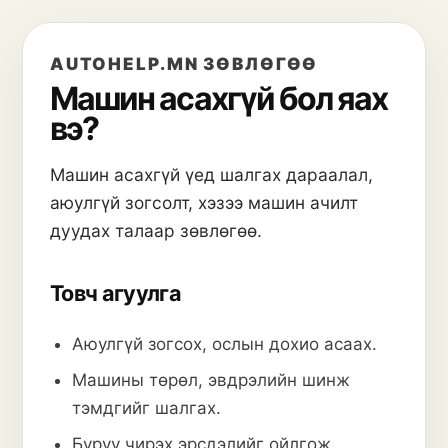
AUTOHELP.MN ЗӨВЛӨГӨӨ
Машин асахгүй бол яах
вэ?
Машин асахгүй үед шалгах дараалал,
аюулгүй зогсолт, хэзээ машин ачилт
дуудах талаар зөвлөгөө.
Товч агуулга
Аюулгүй зогсох, ослын дохио асаах.
Машины төрөл, эвдрэлийн шинж
тэмдгийг шалгах.
Буруу чирэх эрсдэлийг ойлгож,