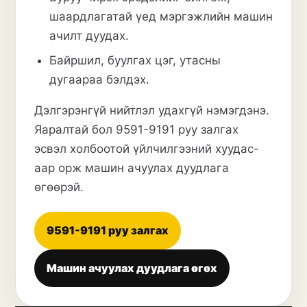
шаардлагатай үед мэргэжлийн машин
ачилт дуудах.
Байршил, буулгах цэг, утасны
дугаараа бэлдэх.
Дэлгэрэнгүй нийтлэл удахгүй нэмэгдэнэ.
Яаралтай бол
9591-9191 руу залгах
эсвэл
холбоотой үйлчилгээний хуудас
-
аар орж машин ачуулах дуудлага
өгөөрэй.
9591-9191 руу залгах
Машин ачуулах дуудлага өгөх