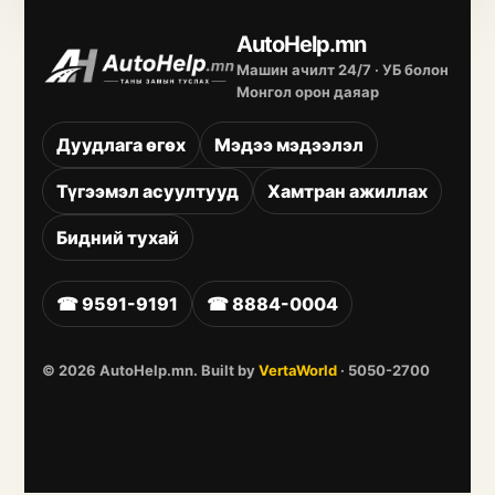
AutoHelp.mn
Машин ачилт 24/7 · УБ болон
Монгол орон даяар
Дуудлага өгөх
Мэдээ мэдээлэл
Түгээмэл асуултууд
Хамтран ажиллах
Бидний тухай
☎
9591-9191
☎
8884-0004
©
2026
AutoHelp.mn. Built by
VertaWorld
·
5050-2700