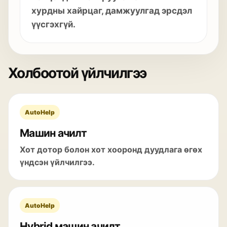
хурдны хайрцаг, дамжуулгад эрсдэл
үүсгэхгүй.
Холбоотой үйлчилгээ
AutoHelp
Машин ачилт
Хот дотор болон хот хооронд дуудлага өгөх
үндсэн үйлчилгээ.
AutoHelp
Hybrid машин ачилт