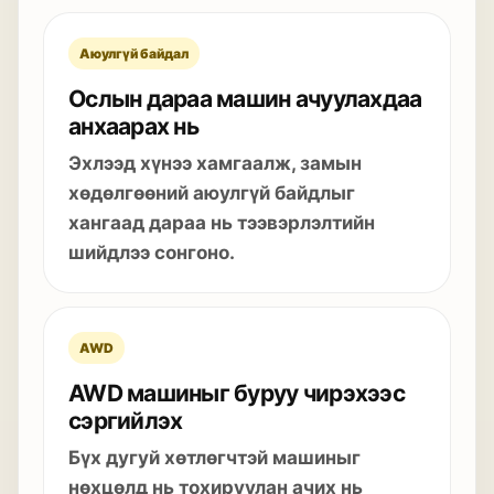
Аюулгүй байдал
Ослын дараа машин ачуулахдаа
анхаарах нь
Эхлээд хүнээ хамгаалж, замын
хөдөлгөөний аюулгүй байдлыг
хангаад дараа нь тээвэрлэлтийн
шийдлээ сонгоно.
AWD
AWD машиныг буруу чирэхээс
сэргийлэх
Бүх дугуй хөтлөгчтэй машиныг
нөхцөлд нь тохируулан ачих нь