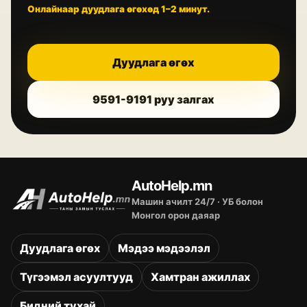
Онлайнаар дуудлага өгөхөд 1–2 минут.
Дуудлага өгөх
9591-9191
руу залгах
AutoHelp.mn
Машин ачилт 24/7 · УБ болон
Монгол орон даяар
Дуудлага өгөх
Мэдээ мэдээлэл
Түгээмэл асуултууд
Хамтран ажиллах
Бидний тухай