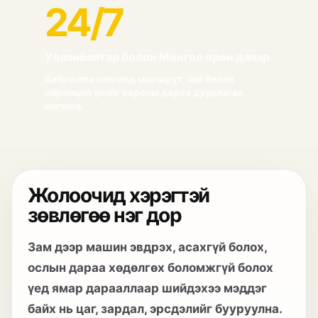
24/7
Улаанбаатар болон Монгол орон даяар
Байршлаа сонгоод маршрут, зай болон
ойролцоо үнийг харсны дараа дуудлагаа
илгээнэ.
Жолоочид хэрэгтэй
зөвлөгөө нэг дор
Зам дээр машин эвдрэх, асахгүй болох,
ослын дараа хөдөлгөх боломжгүй болох
үед ямар дарааллаар шийдэхээ мэддэг
байх нь цаг, зардал, эрсдэлийг бууруулна.