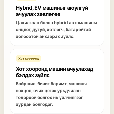
Hybrid, EV машиныг аюулгүй
ачуулах зөвлөгөө
Цахилгаан болон hybrid автомашины
онцлог, дугуй, хөтлөгч, батарейтай
холбоотой анхаарах зүйлс.
Хот хооронд
Хот хооронд машин ачуулахад
бэлдэх зүйлс
Байршил, бичиг баримт, машины
нөхцөл, очих цэгээ урьдчилан
тодорхой болгох нь үйлчилгээг
хурдан болгодог.