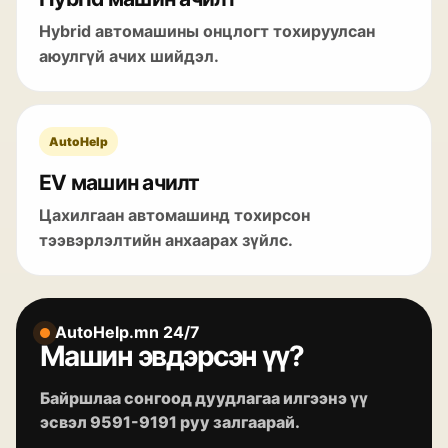
Hybrid автомашины онцлогт тохируулсан
аюулгүй ачих шийдэл.
AutoHelp
EV машин ачилт
Цахилгаан автомашинд тохирсон
тээвэрлэлтийн анхаарах зүйлс.
AutoHelp.mn 24/7
Машин эвдэрсэн үү?
Байршлаа сонгоод дуудлагаа илгээнэ үү
эсвэл 9591-9191 руу залгаарай.