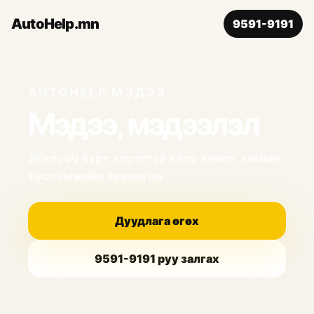
AutoHelp.mn
9591-9191
AUTOHELP МЭДЭЭ
Мэдээ, мэдээлэл
Жолооч бүрт хэрэгтэй авто ачилт, замын
тусламжийн зөвлөгөө
Дуудлага өгөх
9591-9191
руу залгах