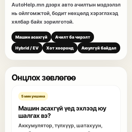
AutoHelp.mn дээрх авто ачилтын мэдээлэл
нь ойлгомжтой, бодит нөхцөлд хэрэглэхэд
хялбар байх зорилготой.
Машин асахгүй
Ачилт ба чирэлт
Hybrid / EV
Хот хооронд
Аюулгүй байдал
Онцлох зөвлөгөө
5 мин уншина
Машин асахгүй үед эхлээд юу
шалгах вэ?
Аккумулятор, түлхүүр, шатахуун,