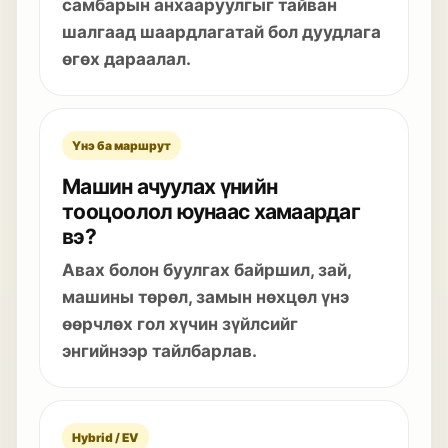
самбарын анхааруулгыг тайван
шалгаад шаардлагатай бол дуудлага
өгөх дараалал.
Үнэ ба маршрут
Машин ачуулах үнийн
тооцоолол юунаас хамаардаг
вэ?
Авах болон буулгах байршил, зай,
машины төрөл, замын нөхцөл үнэ
өөрчлөх гол хүчин зүйлсийг
энгийнээр тайлбарлав.
Hybrid / EV