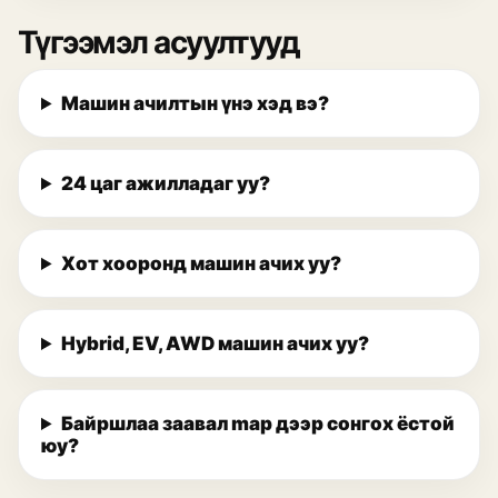
Түгээмэл асуултууд
Машин ачилтын үнэ хэд вэ?
24 цаг ажилладаг уу?
Хот хооронд машин ачих уу?
Hybrid, EV, AWD машин ачих уу?
Байршлаа заавал map дээр сонгох ёстой
юу?