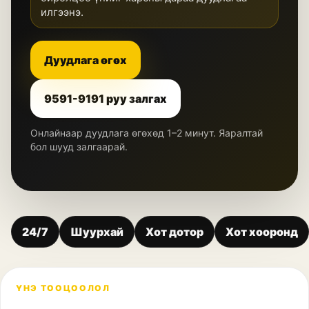
илгээнэ.
Дуудлага өгөх
9591-9191 руу залгах
Онлайнаар дуудлага өгөхөд 1–2 минут. Яаралтай
бол шууд залгаарай.
24/7
Шуурхай
Хот дотор
Хот хооронд
ҮНЭ ТООЦООЛОЛ