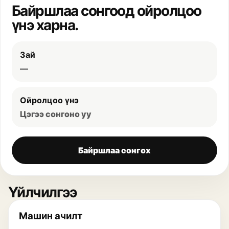
Байршлаа сонгоод ойролцоо
үнэ харна.
Зай
—
Ойролцоо үнэ
Цэгээ сонгоно уу
Байршлаа сонгох
Үйлчилгээ
Машин ачилт