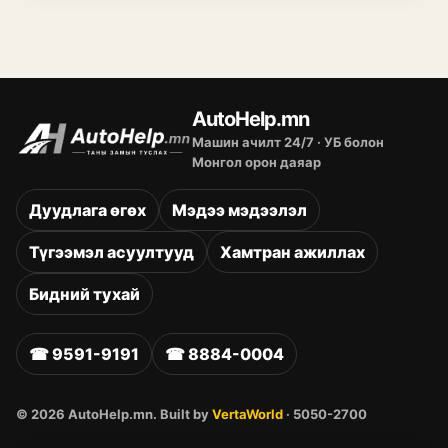
AutoHelp.mn
Машин ачилт 24/7 · УБ болон
Монгол орон даяар
Дуудлага өгөх
Мэдээ мэдээлэл
Түгээмэл асуултууд
Хамтран ажиллах
Бидний тухай
☎
9591-9191
☎
8884-0004
©
2026
AutoHelp.mn. Built by
VertaWorld
·
5050-2700