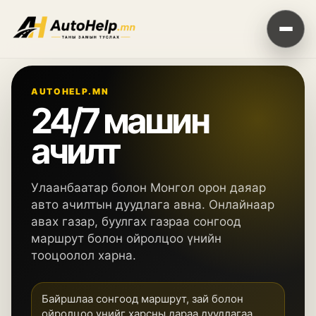
AUTOHELP.MN
24/7 машин
ачилт
Улаанбаатар болон Монгол орон даяар
авто ачилтын дуудлага авна. Онлайнаар
авах газар, буулгах газраа сонгоод
маршрут болон ойролцоо үнийн
тооцоолол харна.
Байршлаа сонгоод маршрут, зай болон
ойролцоо үнийг харсны дараа дуудлагаа