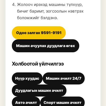
Жолооч ирэхэд машины түлхүүр,
бичиг баримт, зогсоолын нэвтрэх
боломжийг бэлдэнэ.
Одоо залгах
9591-9191
Машин ачуулах дуудлага өгөх
Холбоотой үйлчилгээ
Нүүр хуудас
Машин ачилт 24/7
Дуудлагын машин ачилт
Авто ачилт
Спорт машин ачилт