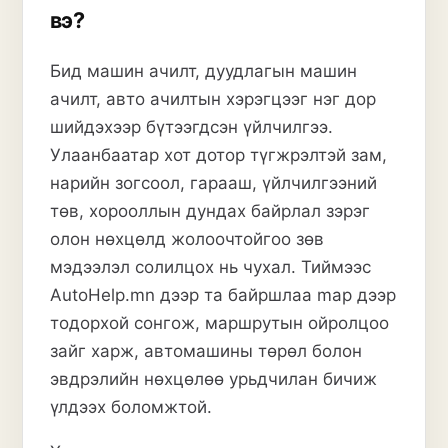
вэ?
Бид машин ачилт, дуудлагын машин
ачилт, авто ачилтын хэрэгцээг нэг дор
шийдэхээр бүтээгдсэн үйлчилгээ.
Улаанбаатар хот дотор түгжрэлтэй зам,
нарийн зогсоол, гарааш, үйлчилгээний
төв, хорооллын дундах байрлал зэрэг
олон нөхцөлд жолоочтойгоо зөв
мэдээлэл солилцох нь чухал. Тиймээс
AutoHelp.mn дээр та байршлаа map дээр
тодорхой сонгож, маршрутын ойролцоо
зайг харж, автомашины төрөл болон
эвдрэлийн нөхцөлөө урьдчилан бичиж
үлдээх боломжтой.