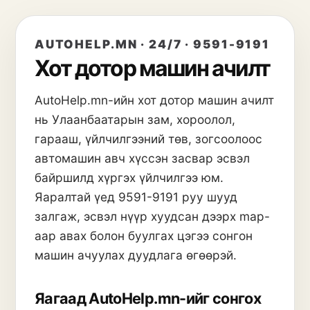
AUTOHELP.MN ·
24/7
·
9591-9191
Хот дотор машин ачилт
AutoHelp.mn-ийн
хот дотор машин ачилт
нь
Улаанбаатарын зам, хороолол,
гарааш, үйлчилгээний төв, зогсоолоос
автомашин авч хүссэн засвар эсвэл
байршилд хүргэх үйлчилгээ
юм.
Яаралтай үед
9591-9191
руу шууд
залгаж, эсвэл нүүр хуудсан дээрх map-
аар авах болон буулгах цэгээ сонгон
машин ачуулах дуудлага өгөөрэй.
Яагаад AutoHelp.mn-ийг сонгох