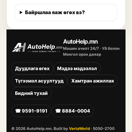
Байршлаа яаж өгөх вэ?
AutoHelp.mn
Машин ачилт 24/7 · УБ болон
Монгол орон даяар
Дуудлага өгөх
Мэдээ мэдээлэл
Түгээмэл асуултууд
Хамтран ажиллах
Бидний тухай
☎
9591-9191
☎
8884-0004
©
2026
AutoHelp.mn. Built by
VertaWorld
·
5050-2700