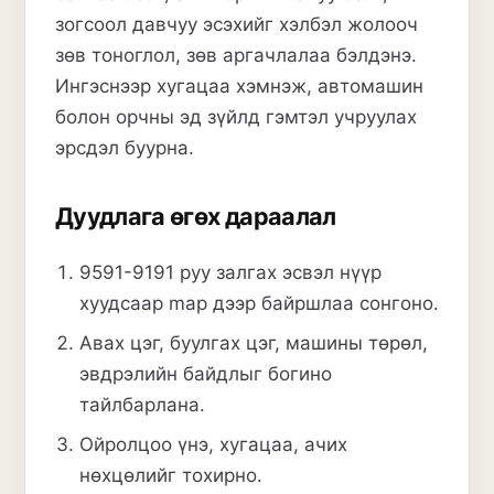
зогсоол давчуу эсэхийг хэлбэл жолооч
зөв тоноглол, зөв аргачлалаа бэлдэнэ.
Ингэснээр хугацаа хэмнэж, автомашин
болон орчны эд зүйлд гэмтэл учруулах
эрсдэл буурна.
Дуудлага өгөх дараалал
9591-9191
руу залгах
эсвэл
нүүр
хуудсаар
map дээр байршлаа сонгоно.
Авах цэг, буулгах цэг, машины төрөл,
эвдрэлийн байдлыг богино
тайлбарлана.
Ойролцоо үнэ, хугацаа, ачих
нөхцөлийг тохирно.