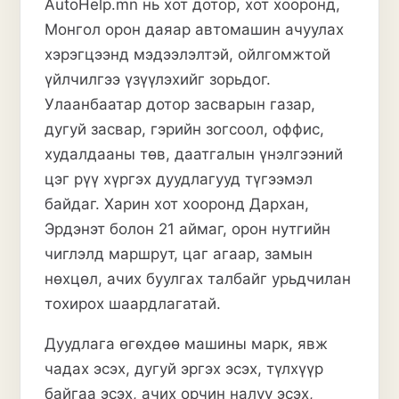
AutoHelp.mn нь хот дотор, хот хооронд,
Монгол орон даяар автомашин ачуулах
хэрэгцээнд мэдээлэлтэй, ойлгомжтой
үйлчилгээ үзүүлэхийг зорьдог.
Улаанбаатар дотор засварын газар,
дугуй засвар, гэрийн зогсоол, оффис,
худалдааны төв, даатгалын үнэлгээний
цэг рүү хүргэх дуудлагууд түгээмэл
байдаг. Харин хот хооронд Дархан,
Эрдэнэт болон 21 аймаг, орон нутгийн
чиглэлд маршрут, цаг агаар, замын
нөхцөл, ачих буулгах талбайг урьдчилан
тохирох шаардлагатай.
Дуудлага өгөхдөө машины марк, явж
чадах эсэх, дугуй эргэх эсэх, түлхүүр
байгаа эсэх, ачих орчин налуу эсэх,