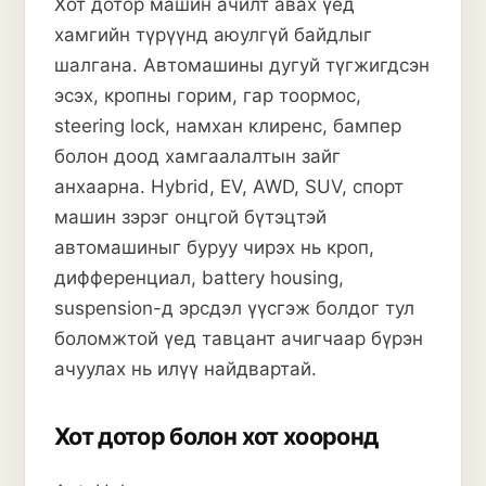
Хот дотор машин ачилт
авах үед
хамгийн түрүүнд аюулгүй байдлыг
шалгана. Автомашины дугуй түгжигдсэн
эсэх, кропны горим, гар тоормос,
steering lock, намхан клиренс, бампер
болон доод хамгаалалтын зайг
анхаарна. Hybrid, EV, AWD, SUV, спорт
машин зэрэг онцгой бүтэцтэй
автомашиныг буруу чирэх нь кроп,
дифференциал, battery housing,
suspension-д эрсдэл үүсгэж болдог тул
боломжтой үед тавцант ачигчаар бүрэн
ачуулах нь илүү найдвартай.
Хот дотор болон хот хооронд