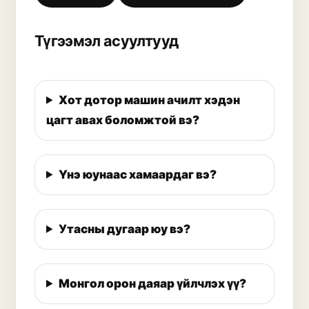
Түгээмэл асуултууд
Хот дотор машин ачилт хэдэн
цагт авах боломжтой вэ?
Үнэ юунаас хамаардаг вэ?
Утасны дугаар юу вэ?
Монгол орон даяар үйлчлэх үү?